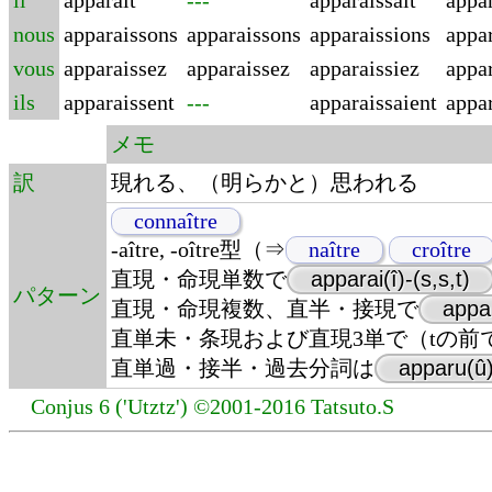
il
apparaît
---
apparaissait
appa
nous
apparaissons
apparaissons
apparaissions
appa
vous
apparaissez
apparaissez
apparaissiez
appar
ils
apparaissent
---
apparaissaient
appa
メモ
訳
現れる、（明らかと）思われる
connaître
-aître, -oître型（⇒
naître
croître
直現・命現単数で
apparai(î)-(s,s,t)
パターン
直現・命現複数、直半・接現で
appa
直単未・条現および直現3単で（tの前
直単過・接半・過去分詞は
apparu(û)
Conjus 6 ('Utztz') ©2001-2016 Tatsuto.S