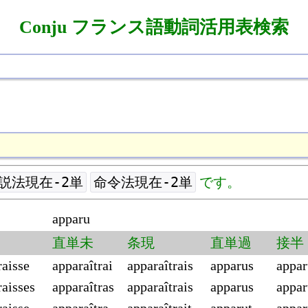
Conju フランス語動詞活用表検索
説法現在-2単
命令法現在-2単
です。
apparu
直単未
条現
直単過
接半
raisse
apparaîtrai
apparaîtrais
apparus
appar
raisses
apparaîtras
apparaîtrais
apparus
appar