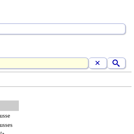
usse
usses