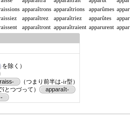
raisse
apparaîtra
apparaîtrait
apparut
appar
raissions
apparaîtrons
apparaîtrions
apparûmes
appar
aissiez
apparaîtrez
apparaîtriez
apparûtes
appar
raissent
apparaîtront
apparaîtraient
apparurent
appar
を除く）
raiss-
（つまり前半は-ir型）
でîとつづって）
apparaît-
-