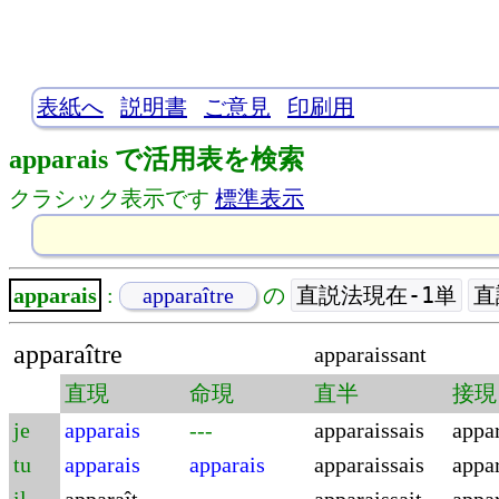
表紙へ
説明書
ご意見
印刷用
apparais で活用表を検索
クラシック表示です
標準表示
直説法現在-1単
直
apparais
:
apparaître
の
apparaître
apparaissant
直現
命現
直半
接現
je
apparais
---
apparaissais
appa
tu
apparais
apparais
apparaissais
appa