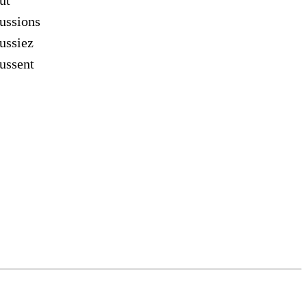
ût
ussions
ussiez
ussent