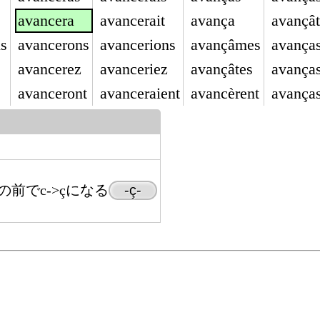
avancera
avancerait
avança
avançât
ns
avancerons
avancerions
avançâmes
avança
avancerez
avanceriez
avançâtes
avanças
avanceront
avanceraient
avancèrent
avança
)の前でc->çになる
-ç-