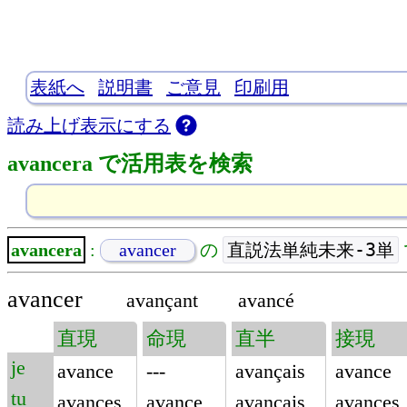
表紙へ
説明書
ご意見
印刷用
読み上げ表示にする
avancera で活用表を検索
直説法単純未来-3単
avancera
:
avancer
の
avancer
avançant
avancé
直現
命現
直半
接現
je
avance
---
avançais
avance
tu
avances
avance
avançais
avances