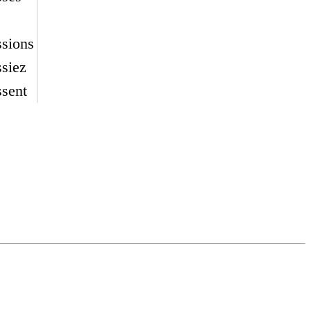
ssions
siez
ssent