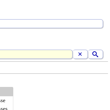
sse
sses