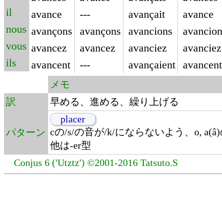
il
avance
---
avançait
avance
nous
avançons
avançons
avancions
avancio
vous
avancez
avancez
avanciez
avanciez
ils
avancent
---
avançaient
avancent
メモ
訳
早める、進める、繰り上げる
placer
cの/s/の音が/k/にならないよう、o, a(â
パターン
他は-er型
Conjus 6 ('Utztz') ©2001-2016 Tatsuto.S