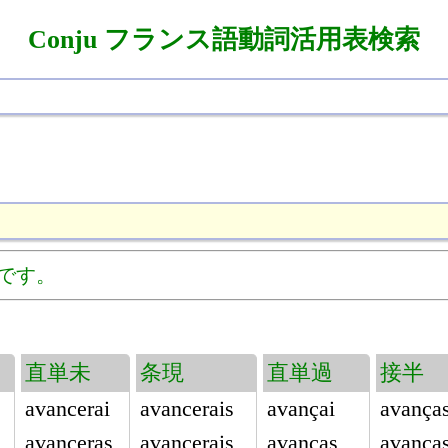
Conju フランス語動詞活用表検索
です。
直単未
条現
直単過
接半
avancerai
avancerais
avançai
avança
avanceras
avancerais
avanças
avança