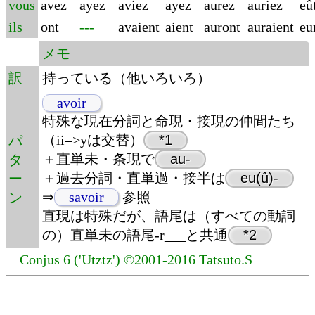
vous
avez
ayez
aviez
ayez
aurez
auriez
eû
ils
ont
---
avaient
aient
auront
auraient
eu
メモ
訳
持っている（他いろいろ）
avoir
特殊な現在分詞と命現・接現の仲間たち
（ii=>yは交替）
*1
パ
＋直単未・条現で
au-
タ
＋過去分詞・直単過・接半は
eu(û)-
ー
⇒
savoir
参照
ン
直現は特殊だが、語尾は（すべての動詞
の）直単未の語尾-r___と共通
*2
Conjus 6 ('Utztz') ©2001-2016 Tatsuto.S