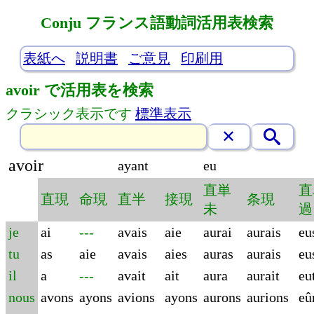
Conju フランス語動詞活用表検索
表紙へ
説明書
ご意見
印刷用
avoir で活用表を検索
クラシック表示です
標準表示
avoir
ayant
eu
直単
直
直現
命現
直半
接現
条現
未
過
je
ai
---
avais
aie
aurai
aurais
eu
tu
as
aie
avais
aies
auras
aurais
eu
il
a
---
avait
ait
aura
aurait
eu
nous
avons
ayons
avions
ayons
aurons
aurions
eû