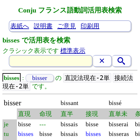
Conju フランス語動詞活用表検索
表紙へ
説明書
ご意見
印刷用
bisses で活用表を検索
クラシック表示です
標準表示
直説法現在-2単
接続法
bisses
:
bisser
の
現在-2単
です。
bisser
bissant
bissé
直現
命現
直半
接現
直単未
je
bisse
---
bissais
bisse
bisserai
bi
tu
bisses
bisse
bissais
bisses
bisseras
bi