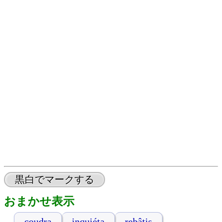
黒白でマークする
おまかせ表示
coudra
inquiéta
rebâtis