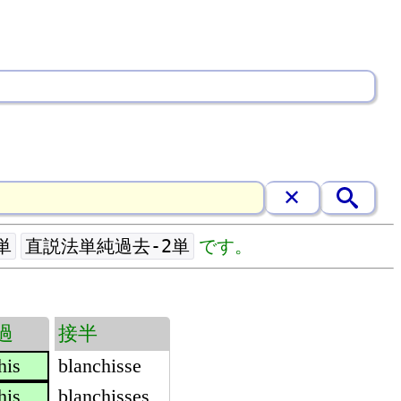
単
直説法単純過去-2単
です。
過
接半
his
blanchisse
his
blanchisses