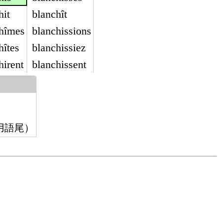
hit
blanchît
hîmes
blanchissions
hîtes
blanchissiez
hirent
blanchissent
用語尾）