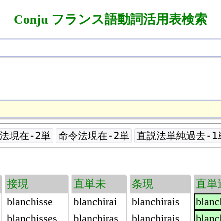
Conju フランス語動詞活用表検索
法現在-2単
命令法現在-2単
直説法単純過去-1
接現
直単未
条現
直単
blanchisse
blanchirai
blanchirais
blanc
blanchisses
blanchiras
blanchirais
blanc