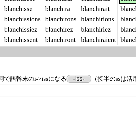
blanchisse
blanchira
blanchirait
blanc
blanchissions
blanchirons
blanchirions
blanc
blanchissiez
blanchirez
blanchiriez
blanc
blanchissent
blanchiront
blanchiraient
blanc
語幹末のi->issになる
-iss-
（接半のssは活