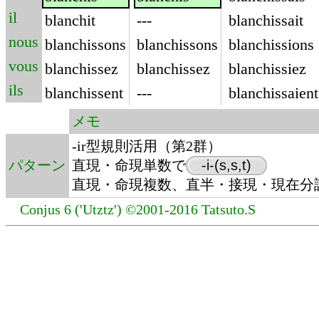
il
blanchit
---
blanchissait
nous
blanchissons
blanchissons
blanchissions
vous
blanchissez
blanchissez
blanchissiez
ils
blanchissent
---
blanchissaient
メモ
-ir型規則活用（第2群）
パターン
直現・命現単数で
-i-(s,s,t)
直現・命現複数、直半・接現・現在分詞で
Conjus 6 ('Utztz') ©2001-2016 Tatsuto.S