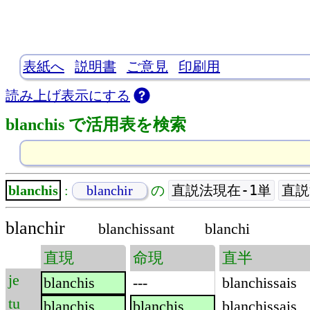
表紙へ
説明書
ご意見
印刷用
読み上げ表示にする
blanchis で活用表を検索
直説法現在-1単
直説
blanchis
:
blanchir
の
blanchir
blanchissant
blanchi
直現
命現
直半
je
blanchis
---
blanchissais
tu
blanchis
blanchis
blanchissais