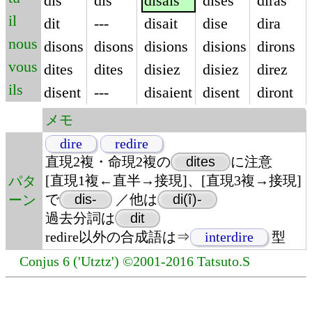
dis
dis
disais
dises
diras
il
dit
---
disait
dise
dira
nous
disons
disons
disions
disions
dirons
vous
dites
dites
disiez
disiez
direz
ils
disent
---
disaient
disent
diront
メモ
dire
redire
直現2複・命現2複の
dites
に注意
[直現1複←直半→接現]、[直現3複→接現]
パタ
で
dis-
／他は
di(î)-
ーン
過去分詞は
dit
redire以外の合成語は⇒
interdire
型
Conjus 6 ('Utztz') ©2001-2016 Tatsuto.S