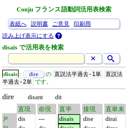
Conju フランス語動詞活用表検索
表紙へ
説明書
ご意見
印刷用
読み上げ表示にする
disais で活用表を検索
直説法半過去-1単
直説法
disais
:
dire
の
半過去-2単
です。
dire
disant
dit
直現
命現
直半
接現
直単未
je
dis
---
disais
dise
dirai
tu