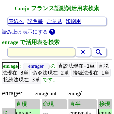
Conju フランス語動詞活用表検索
表紙へ
説明書
ご意見
印刷用
読み上げ表示にする
enrage で活用表を検索
直説法現在-1単
直説
enrage
:
enrager
の
法現在-3単
命令法現在-2単
接続法現在-1単
接続法現在-3単
です。
enrager
enrageant
enragé
直現
命現
直半
接現
je
enrage
---
enrageais
enrag