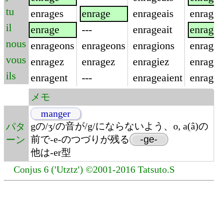
tu
enrages
enrage
enrageais
enrag
il
enrage
---
enrageait
enrag
nous
enrageons
enrageons
enragions
enragi
vous
enragez
enragez
enragiez
enragi
ils
enragent
---
enrageaient
enrage
メモ
manger
gの/ʒ/の音が/g/にならないよう、o, a(â)の
パタ
前で-e-のつづりが残る
-ge-
ーン
他は-er型
Conjus 6 ('Utztz') ©2001-2016 Tatsuto.S