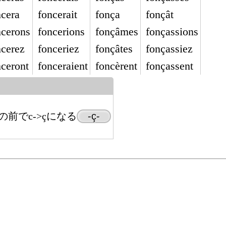
ncera
foncerait
fonça
fonçât
ncerons
foncerions
fonçâmes
fonçassions
ncerez
fonceriez
fonçâtes
fonçassiez
nceront
fonceraient
foncèrent
fonçassent
)の前でc->çになる
-ç-