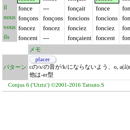
il
fonce
---
fonçait
fonce
fo
nous
fonçons
fonçons
foncions
foncions
fo
vous
foncez
foncez
fonciez
fonciez
fo
ils
foncent
---
fonçaient
foncent
fo
メモ
placer
cの/s/の音が/k/にならないよう、o, a(â
パターン
他は-er型
Conjus 6 ('Utztz') ©2001-2016 Tatsuto.S