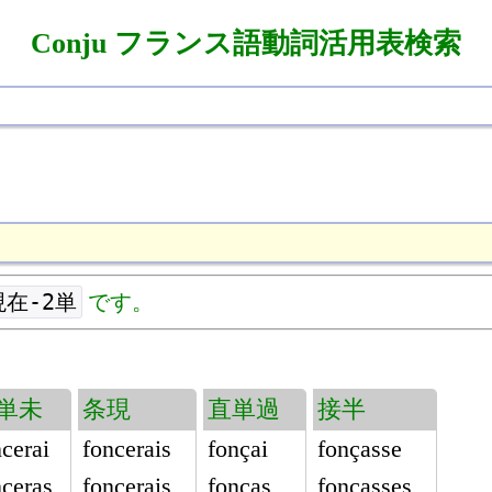
Conju フランス語動詞活用表検索
在-2単
です。
単未
条現
直単過
接半
cerai
foncerais
fonçai
fonçasse
nceras
foncerais
fonças
fonçasses