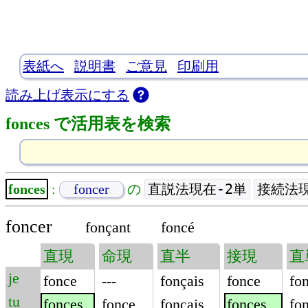
表紙へ
説明書
ご意見
印刷用
読み上げ表示にする
fonces で活用表を検索
直説法現在-2単
接続法現
fonces
:
foncer
の
foncer
fonçant
foncé
直現
命現
直半
接現
直
je
fonce
---
fonçais
fonce
fon
tu
fonces
fonce
fonçais
fonces
fo