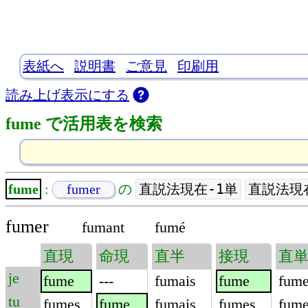
表紙へ
説明書
ご意見
印刷用
読み上げ表示にする
fume で活用表を検索
直説法現在-1単
直説法現
fume
:
fumer
の
fumer
fumant
fumé
直現
命現
直半
接現
直
je
fume
---
fumais
fume
fume
tu
fumes
fume
fumais
fumes
fume