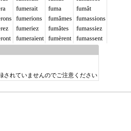
ra
fumerait
fuma
fumât
rons
fumerions
fumâmes
fumassions
rez
fumeriez
fumâtes
fumassiez
ront
fumeraient
fumèrent
fumassent
録されていませんのでご注意ください