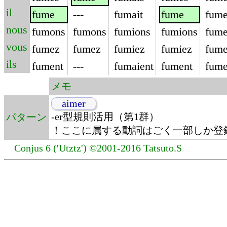
il
fume
---
fumait
fume
fume
nous
fumons
fumons
fumions
fumions
fume
vous
fumez
fumez
fumiez
fumiez
fume
ils
fument
---
fumaient
fument
fume
メモ
aimer
-er型規則活用（第1群）
パターン
！ここに属する動詞はごく一部しか登
Conjus 6 ('Utztz') ©2001-2016 Tatsuto.S