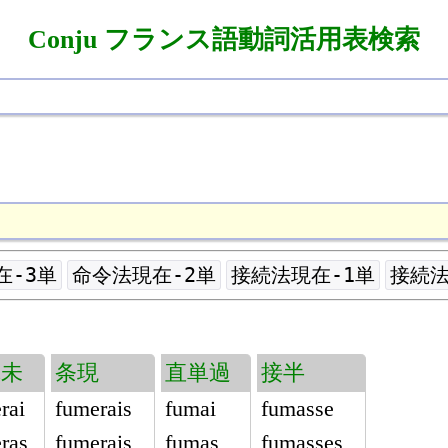
Conju フランス語動詞活用表検索
在-3単
命令法現在-2単
接続法現在-1単
接続法
単未
条現
直単過
接半
rai
fumerais
fumai
fumasse
ras
fumerais
fumas
fumasses