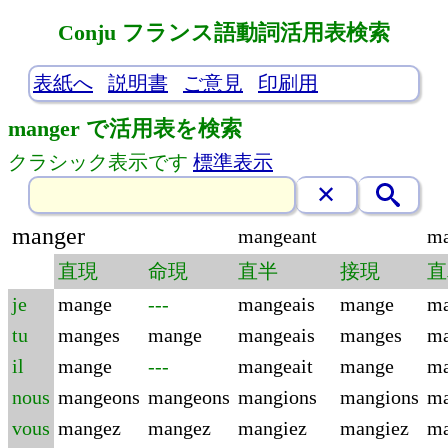
Conju フランス語動詞活用表検索
表紙へ
説明書
ご意見
印刷用
manger で活用表を検索
クラシック表示です
標準表示
manger
mangeant
m
直現
命現
直半
接現
直
je
mange
---
mangeais
mange
ma
tu
manges
mange
mangeais
manges
ma
il
mange
---
mangeait
mange
ma
nous
mangeons
mangeons
mangions
mangions
ma
vous
mangez
mangez
mangiez
mangiez
ma