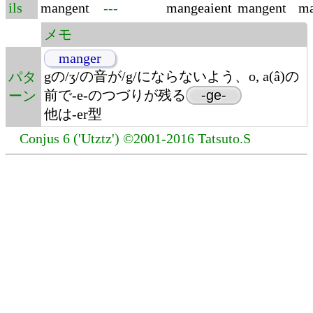
ils
mangent
---
mangeaient
mangent
ma
メモ
manger
gの/ʒ/の音が/g/にならないよう、o, a(â)の
パタ
前で-e-のつづりが残る
-ge-
ーン
他は-er型
Conjus 6 ('Utztz') ©2001-2016 Tatsuto.S