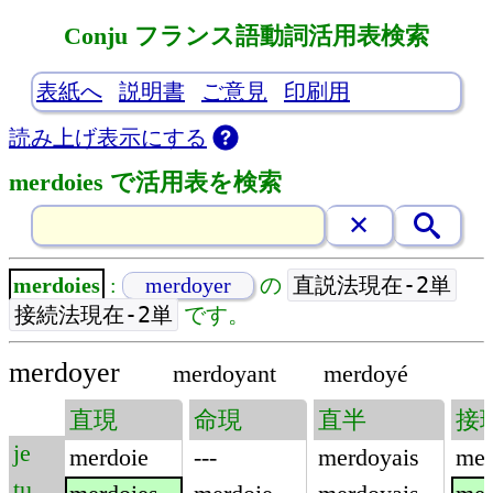
Conju フランス語動詞活用表検索
表紙へ
説明書
ご意見
印刷用
読み上げ表示にする
merdoies で活用表を検索
直説法現在-2単
merdoies
:
merdoyer
の
接続法現在-2単
です。
merdoyer
merdoyant
merdoyé
直現
命現
直半
接
je
merdoie
---
merdoyais
mer
tu