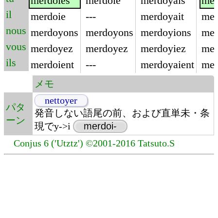
merdoies
merdoie
merdoyais
mer
il
merdoie
---
merdoyait
mer
nous
merdoyons
merdoyons
merdoyions
mer
vous
merdoyez
merdoyez
merdoyiez
mer
ils
merdoient
---
merdoyaient
mer
メモ
nettoyer
パタ
発音しない語尾の前、および直単未・条
ーン
現でy->i
merdoi-
Conjus 6 ('Utztz') ©2001-2016 Tatsuto.S