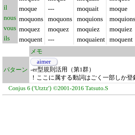
il
moque
---
moquait
moque
nous
moquons
moquons
moquions
moquion
vous
moquez
moquez
moquiez
moquiez
ils
moquent
---
moquaient
moquent
メモ
aimer
-er型規則活用（第1群）
パターン
！ここに属する動詞はごく一部しか登
Conjus 6 ('Utztz') ©2001-2016 Tatsuto.S