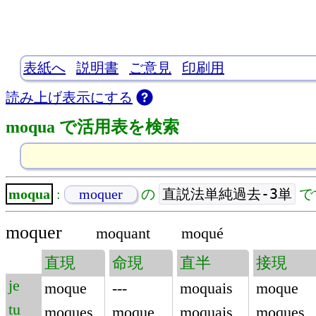
表紙へ
説明書
ご意見
印刷用
読み上げ表示にする
moqua で活用表を検索
直説法単純過去-3単
moqua
:
moquer
の
で
moquer
moquant
moqué
直現
命現
直半
接現
je
moque
---
moquais
moque
tu
moques
moque
moquais
moques