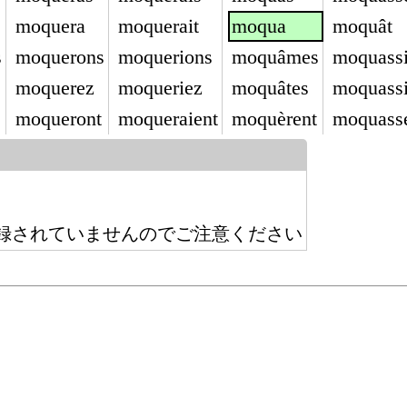
moquera
moquerait
moqua
moquât
s
moquerons
moquerions
moquâmes
moquass
moquerez
moqueriez
moquâtes
moquass
moqueront
moqueraient
moquèrent
moquass
録されていませんのでご注意ください