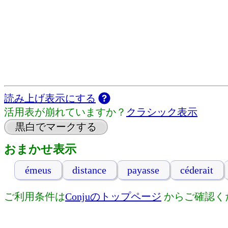
読み上げ表示にする
活用表が崩れていますか？
クラシック表示
黒白でマークする
おまかせ表示
émeus
distance
payasse
céderait
ご利用条件は
Conjuのトップページ
からご確認く