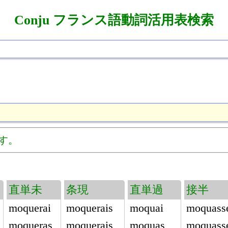
Conju フランス語動詞活用表検索
す。
直単未
条現
直単過
接半
moquerai
moquerais
moquai
moquass
moqueras
moquerais
moquas
moquass