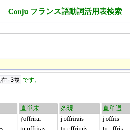
Conju フランス語動詞活用表検索
在-3複
です。
直単未
条現
直単過
j'offrirai
j'offrirais
j'offris
es
tu offriras
tu offrirais
tu offris