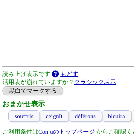
読み上げ表示です
もどす
活用表が崩れていますか？
クラシック表示
黒白でマークする
おまかせ表示
souffris
ceignît
déférons
bleuira
ご利用条件は
Conjuのトップページ
からご確認く