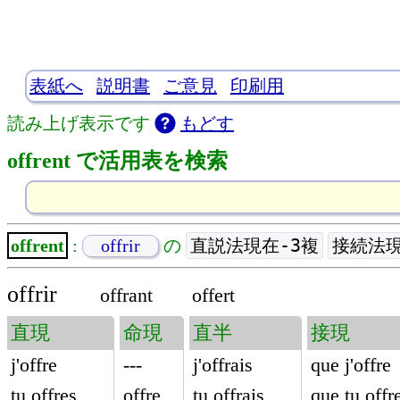
表紙へ
説明書
ご意見
印刷用
読み上げ表示です
もどす
offrent で活用表を検索
直説法現在-3複
接続法現
offrent
:
offrir
の
offrir
offrant
offert
直現
命現
直半
接現
j'offre
---
j'offrais
que j'offre
tu offres
offre
tu offrais
que tu offr