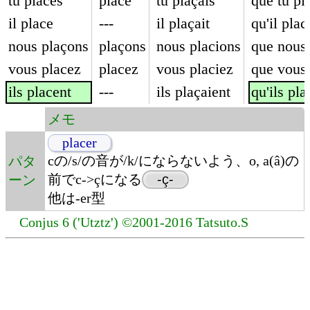
tu places
place
tu plaçais
que tu pl
il place
---
il plaçait
qu'il plac
nous plaçons
plaçons
nous placions
que nous 
vous placez
placez
vous placiez
que vous 
ils placent
---
ils plaçaient
qu'ils pla
メモ
placer
cの/s/の音が/k/にならないよう、o, a(â)の
パタ
前でc->çになる
-ç-
ーン
他は-er型
Conjus 6 ('Utztz') ©2001-2016 Tatsuto.S