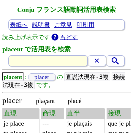
Conju フランス語動詞活用表検索
表紙へ
説明書
ご意見
印刷用
読み上げ表示です
もどす
placent で活用表を検索
直説法現在-3複
接続
placent
:
placer
の
法現在-3複
です。
placer
plaçant
placé
直現
命現
直半
接現
je place
---
je plaçais
que je pl