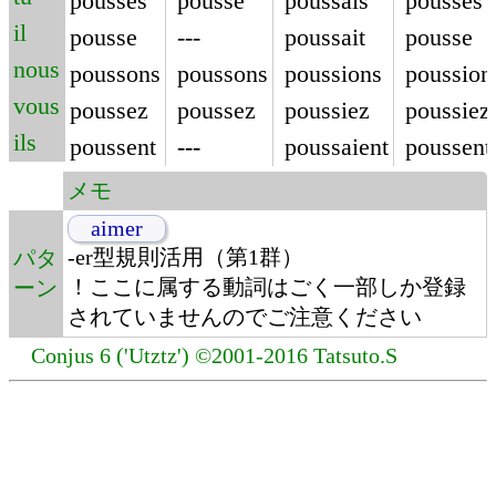
pousses
pousse
poussais
pousses
il
pousse
---
poussait
pousse
nous
poussons
poussons
poussions
poussion
vous
poussez
poussez
poussiez
poussiez
ils
poussent
---
poussaient
poussent
メモ
aimer
-er型規則活用（第1群）
パタ
！ここに属する動詞はごく一部しか登録
ーン
されていませんのでご注意ください
Conjus 6 ('Utztz') ©2001-2016 Tatsuto.S