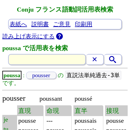
Conju フランス語動詞活用表検索
表紙へ
説明書
ご意見
印刷用
読み上げ表示にする
poussa で活用表を検索
直説法単純過去-3単
poussa
:
pousser
の
です。
pousser
poussant
poussé
直現
命現
直半
接現
je
pousse
---
poussais
pousse
tu