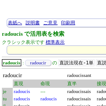
表紙へ
説明書
ご意見
印刷用
radoucis で活用表を検索
クラシック表示です
標準表示
直説法現在-1単
直説
radoucis
:
radoucir
の
radoucir
radoucissant
直現
命現
直半
接
je
radoucis
---
radoucissais
rado
tu
radoucis
radoucis
radoucissais
rado