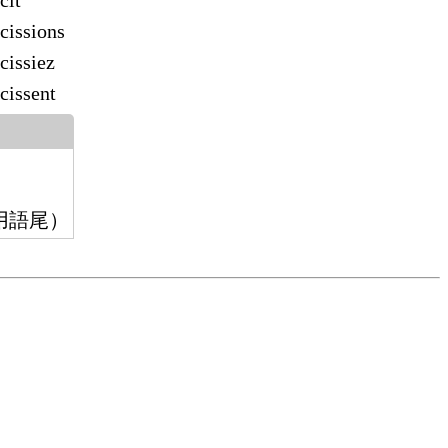
cît
cissions
cissiez
cissent
用語尾）