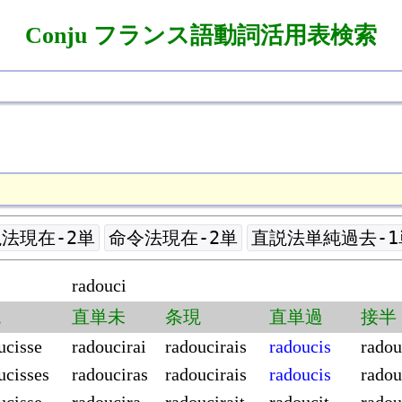
Conju フランス語動詞活用表検索
法現在-2単
命令法現在-2単
直説法単純過去-1
radouci
現
直単未
条現
直単過
接半
ucisse
radoucirai
radoucirais
radoucis
radou
ucisses
radouciras
radoucirais
radoucis
radou