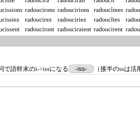
ucisse
radoucira
radoucirait
radoucit
radou
ucissions
radoucirons
radoucirions
radoucîmes
radou
ucissiez
radoucirez
radouciriez
radoucîtes
radou
ucissent
radouciront
radouciraient
radoucirent
radou
語幹末のi->issになる
-iss-
（接半のssは活