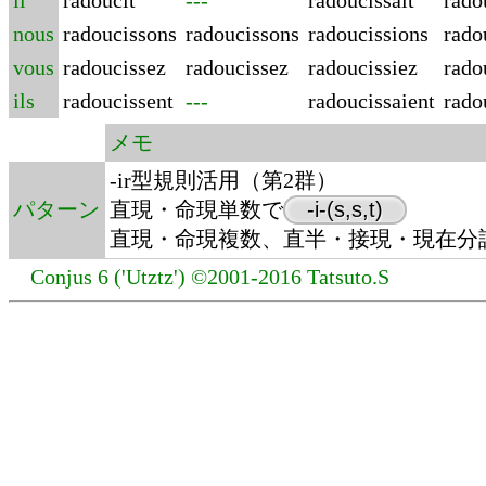
il
radoucit
---
radoucissait
rado
nous
radoucissons
radoucissons
radoucissions
rado
vous
radoucissez
radoucissez
radoucissiez
rado
ils
radoucissent
---
radoucissaient
rado
メモ
-ir型規則活用（第2群）
パターン
直現・命現単数で
-i-(s,s,t)
直現・命現複数、直半・接現・現在分詞で
Conjus 6 ('Utztz') ©2001-2016 Tatsuto.S