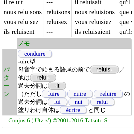
il reluit
---
il reluisait
qu'il 
nous reluisons
reluisons
nous reluisions
que n
vous reluisez
reluisez
vous reluisiez
que v
ils reluisent
---
ils reluisaient
qu'ils
メモ
conduire
-uire型
母音字で始まる語尾の前で
reluis-
／
パ
他は
relui-
タ
過去分詞は
-it
ー
（ただし
luire
nuire
reluire
の
ン
過去分詞は
lui
nui
relui
塗りわけ自体は
écrire
と同じ
Conjus 6 ('Utztz') ©2001-2016 Tatsuto.S