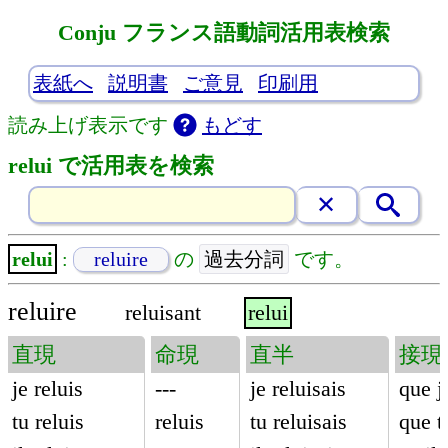
Conju フランス語動詞活用表検索
表紙へ
説明書
ご意見
印刷用
読み上げ表示です
もどす
relui で活用表を検索
過去分詞
relui
:
reluire
の
です。
reluire
reluisant
relui
直現
命現
直半
接現
je reluis
---
je reluisais
que j
tu reluis
reluis
tu reluisais
que t