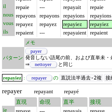
il
repaie
---
repayait
repaie
nous
repayons
repayons
repayions
repayions
vous
repayez
repayez
repayiez
repayiez
ils
repaient
---
repayaient
repaient
メモ
payer
発音しない語尾の前、および直単未・条
パターン
⇒
nettoyer
と同じ
直説法半過去-2複
接
repayiez
:
repayer
の
repayer
repayant
repayé
直現
命現
直半
接現
je
repaye
---
repayais
repaye