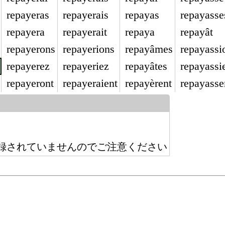
repayeras
repayerais
repayas
repayasse
repayera
repayerait
repaya
repayât
repayerons
repayerions
repayâmes
repayassi
repayerez
repayeriez
repayâtes
repayassi
repayeront
repayeraient
repayèrent
repayasse
録されていませんのでご注意ください