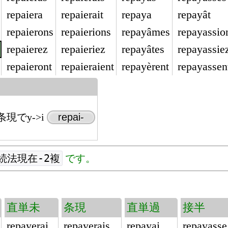
repaiera
repaierait
repaya
repayât
repaierons
repaierions
repayâmes
repayassio
repaierez
repaieriez
repayâtes
repayassie
repaieront
repaieraient
repayèrent
repayassen
現でy->i
repai-
続法現在-2複
です。
直単未
条現
直単過
接半
repayerai
repayerais
repayai
repayasse