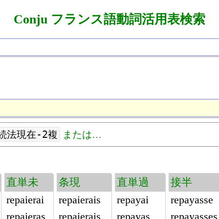
Conju フランス語動詞活用表検索
続法現在-2複
または…
直単未
条現
直単過
接半
repaierai
repaierais
repayai
repayasse
repaieras
repaierais
repayas
repayasses