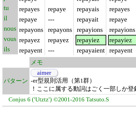
tu
repayes
repaye
repayais
repayes
il
repaye
---
repayait
repaye
nous
repayons
repayons
repayions
repayions
vous
repayez
repayez
repayiez
repayiez
ils
repayent
---
repayaient
repayent
メモ
aimer
-er型規則活用（第1群）
パターン
！ここに属する動詞はごく一部しか登
Conjus 6 ('Utztz') ©2001-2016 Tatsuto.S