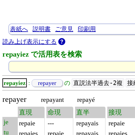
表紙へ
説明書
ご意見
印刷用
読み上げ表示にする
repayiez で活用表を検索
直説法半過去-2複
接
repayiez
:
repayer
の
repayer
repayant
repayé
直現
命現
直半
接現
je
repaie
---
repayais
repaie
tu
repaies
repaie
repayais
repaies