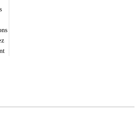
s
ons
ez
nt