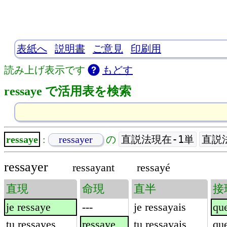
表紙へ
説明書
ご意見
印刷用
読み上げ表示です
もどす
ressaye で活用表を検索
直説法現在-1単
直説
ressaye
:
ressayer
の
ressayer
ressayant
ressayé
直現
命現
直半
接
je ressaye
---
je ressayais
que
tu ressayes
ressaye
tu ressayais
que