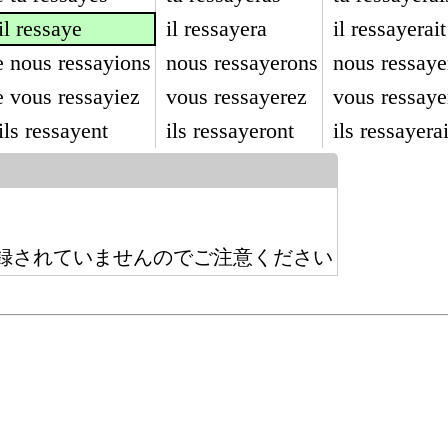
il ressaye
il ressayera
il ressayerait
e nous ressayions
nous ressayerons
nous ressaye
 vous ressayiez
vous ressayerez
vous ressaye
ils ressayent
ils ressayeront
ils ressayera
録されていませんのでご注意ください