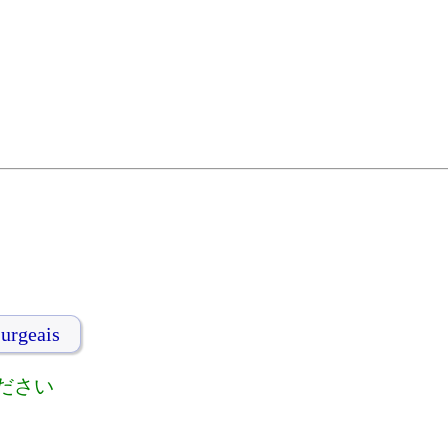
urgeais
ださい