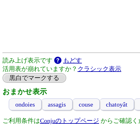
読み上げ表示です
もどす
活用表が崩れていますか？
クラシック表示
黒白でマークする
おまかせ表示
ondoies
assagis
couse
chatoyât
ご利用条件は
Conjuのトップページ
からご確認く