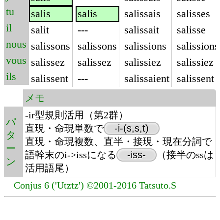
tu
salis
salis
salissais
salisses
il
salit
---
salissait
salisse
nous
salissons
salissons
salissions
salissions
vous
salissez
salissez
salissiez
salissiez
ils
salissent
---
salissaient
salissent
メモ
-ir型規則活用（第2群）
パ
直現・命現単数で
-i-(s,s,t)
タ
直現・命現複数、直半・接現・現在分詞で
ー
語幹末のi->issになる
-iss-
（接半のssは
ン
活用語尾）
Conjus 6 ('Utztz') ©2001-2016 Tatsuto.S