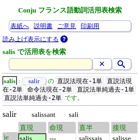
Conju フランス語動詞活用表検索
表紙へ
説明書
ご意見
印刷用
読み上げ表示にする
salis で活用表を検索
直説法現在-1単
直説法現
salis
:
salir
の
在-2単
命令法現在-2単
直説法単純過去-1単
直説法単純過去-2単
です。
salir
salissant
sali
直現
命現
直半
接現
je
salis
---
salissais
salisse