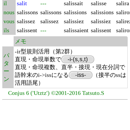
il
salit
---
salissait
salisse
salira
nous
salissons
salissons
salissions
salissions
saliro
vous
salissez
salissez
salissiez
salissiez
salire
ils
salissent
---
salissaient
salissent
saliro
メモ
-ir型規則活用（第2群）
パ
直現・命現単数で
-i-(s,s,t)
タ
直現・命現複数、直半・接現・現在分詞で
ー
語幹末のi->issになる
-iss-
（接半のssは
ン
活用語尾）
Conjus 6 ('Utztz') ©2001-2016 Tatsuto.S