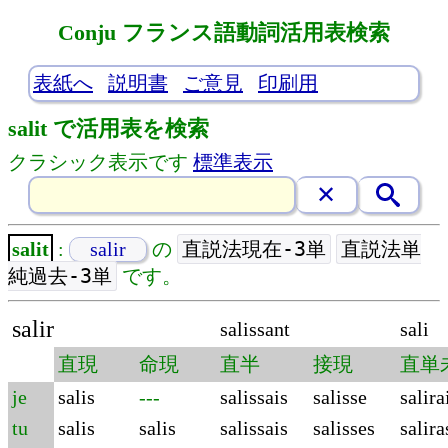
Conju フランス語動詞活用表検索
表紙へ
説明書
ご意見
印刷用
salit で活用表を検索
クラシック表示です
標準表示
直説法現在-3単
直説法単
salit
:
salir
の
純過去-3単
です。
salir
salissant
sali
直現
命現
直半
接現
直単
je
salis
---
salissais
salisse
salira
tu
salis
salis
salissais
salisses
salira