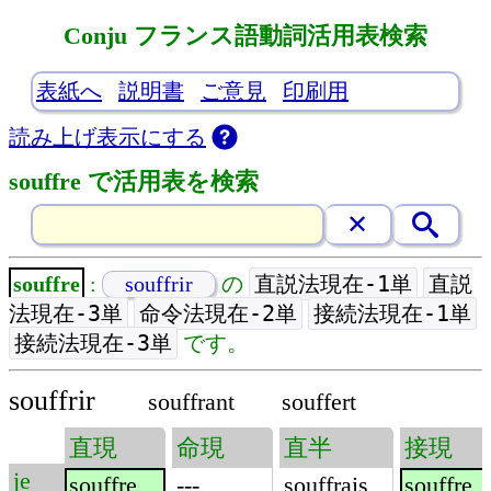
Conju フランス語動詞活用表検索
表紙へ
説明書
ご意見
印刷用
読み上げ表示にする
souffre で活用表を検索
直説法現在-1単
直説
souffre
:
souffrir
の
法現在-3単
命令法現在-2単
接続法現在-1単
接続法現在-3単
です。
souffrir
souffrant
souffert
直現
命現
直半
接現
je
souffre
---
souffrais
souffre