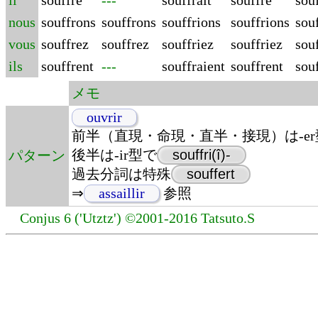
il
souffre
---
souffrait
souffre
souf
nous
souffrons
souffrons
souffrions
souffrions
sou
vous
souffrez
souffrez
souffriez
souffriez
souf
ils
souffrent
---
souffraient
souffrent
souf
メモ
ouvrir
前半（直現・命現・直半・接現）は-er
後半は-ir型で
souffri(î)-
パターン
過去分詞は特殊
souffert
⇒
assaillir
参照
Conjus 6 ('Utztz') ©2001-2016 Tatsuto.S