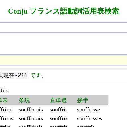
Conju フランス語動詞活用表検索
法現在-2単
です。
fert
単未
条現
直単過
接半
frirai
souffrirais
souffris
souffrisse
friras
souffrirais
souffris
souffrisses