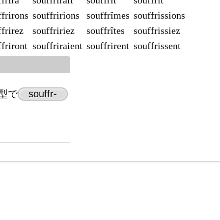
frira
souffrirait
souffrit
souffrît
ffrirons
souffririons
souffrîmes
souffrissions
frirez
souffririez
souffrîtes
souffrissiez
friront
souffriraient
souffrirent
souffrissent
型で
souffr-