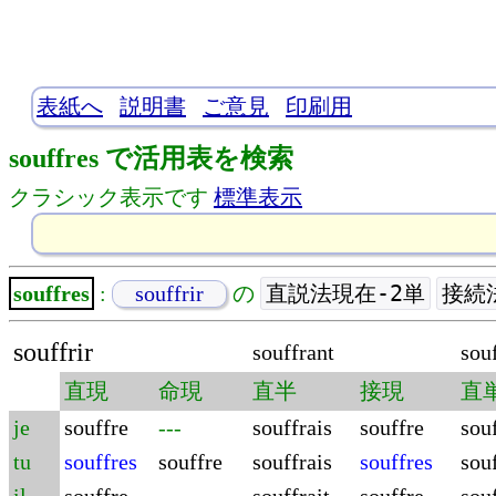
表紙へ
説明書
ご意見
印刷用
souffres で活用表を検索
クラシック表示です
標準表示
直説法現在-2単
接続
souffres
:
souffrir
の
souffrir
souffrant
souf
直現
命現
直半
接現
直
je
souffre
---
souffrais
souffre
souf
tu
souffres
souffre
souffrais
souffres
souf