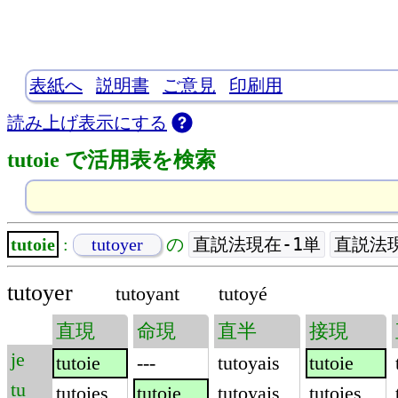
表紙へ
説明書
ご意見
印刷用
読み上げ表示にする
tutoie で活用表を検索
直説法現在-1単
直説法現
tutoie
:
tutoyer
の
tutoyer
tutoyant
tutoyé
直現
命現
直半
接現
je
tutoie
---
tutoyais
tutoie
tu
tutoies
tutoie
tutoyais
tutoies