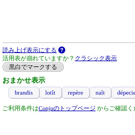
読み上げ表示にする
活用表が崩れていますか？
クラシック表示
黒白でマークする
おまかせ表示
brandis
lotît
repère
naît
dépeci
ご利用条件は
Conjuのトップページ
からご確認く