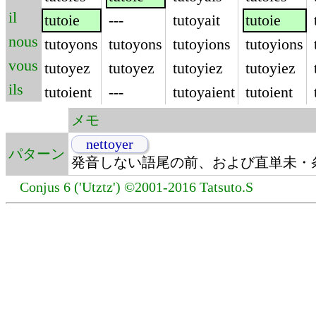
il
tutoie
---
tutoyait
tutoie
nous
tutoyons
tutoyons
tutoyions
tutoyions
vous
tutoyez
tutoyez
tutoyiez
tutoyiez
ils
tutoient
---
tutoyaient
tutoient
メモ
nettoyer
パターン
発音しない語尾の前、および直単未・条
Conjus 6 ('Utztz') ©2001-2016 Tatsuto.S