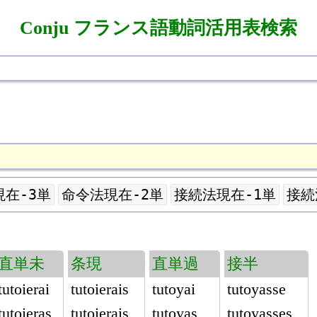
Conju フランス語動詞活用表検索
在-3単
命令法現在-2単
接続法現在-1単
接続
直単未
条現
直単過
接半
tutoierai
tutoierais
tutoyai
tutoyasse
tutoieras
tutoierais
tutoyas
tutoyasses