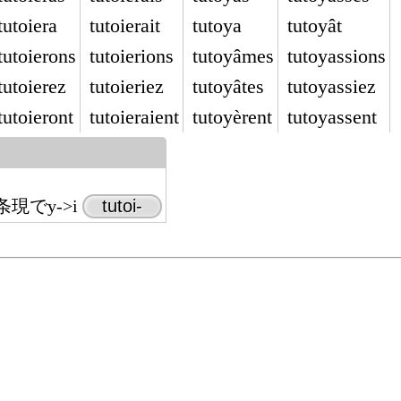
tutoiera
tutoierait
tutoya
tutoyât
tutoierons
tutoierions
tutoyâmes
tutoyassions
tutoierez
tutoieriez
tutoyâtes
tutoyassiez
tutoieront
tutoieraient
tutoyèrent
tutoyassent
現でy->i
tutoi-