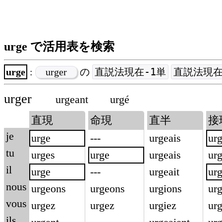
urge で活用表を検索
直説法現在-1単
直説法現在
urge
:
urger
の
urger
urgeant
urgé
直現
命現
直半
接
je
urge
---
urgeais
ur
tu
urges
urge
urgeais
ur
il
urge
---
urgeait
ur
nous
urgeons
urgeons
urgions
ur
vous
urgez
urgez
urgiez
urg
ils