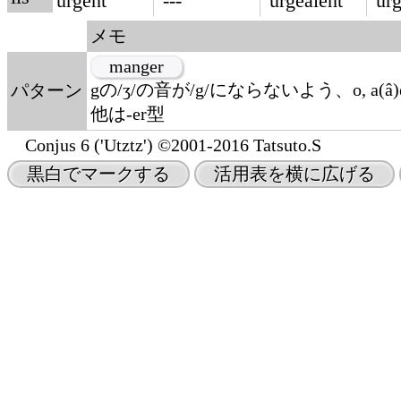
urgent
---
urgeaient
urg
メモ
manger
gの/ʒ/の音が/g/にならないよう、o, a
パターン
他は-er型
Conjus 6 ('Utztz') ©2001-2016 Tatsuto.S
黒白でマークする
活用表を横に広げる