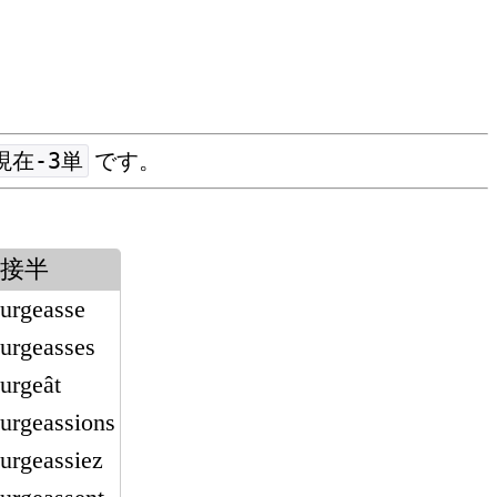
現在-3単
です。
接半
urgeasse
urgeasses
urgeât
urgeassions
urgeassiez