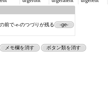
ent
urgeront
urgeraient
urgèrent
(â)の前で-e-のつづりが残る
-ge-
メモ欄を消す
ボタン類を消す