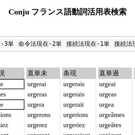
Conju フランス語動詞活用表検索
-3単
命令法現在-2単
接続法現在-1単
接続法
現
直単未
条現
直単過
ge
urgerai
urgerais
urgeai
ges
urgeras
urgerais
urgeas
ge
urgera
urgerait
urgea
gions
urgerons
urgerions
urgeâmes
iez
urgerez
urgeriez
urgeâtes