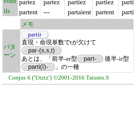
vous
partez
partez
partiez
partiez
parti
ils
partent
---
partaient
partent
parti
メモ
partir
直現・命現単数でtが欠けて
パタ
par-(s,s,t)
ーン
あとは、「前半-er型
part-
後半-ir型
parti(î)-
」の一種
Conjus 6 ('Utztz') ©2001-2016 Tatsuto.S