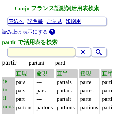
Conju フランス語動詞活用表検索
表紙へ
説明書
ご意見
印刷用
読み上げ表示にする
partir で活用表を検索
partir
partant
parti
直現
命現
直半
接現
直単
je
pars
---
partais
parte
parti
tu
pars
pars
partais
partes
parti
il
part
---
partait
parte
parti
nous
partons
partons
partions
partions
parti