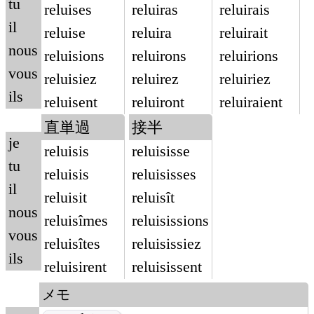
tu
reluises
reluiras
reluirais
il
reluise
reluira
reluirait
nous
reluisions
reluirons
reluirions
vous
reluisiez
reluirez
reluiriez
ils
reluisent
reluiront
reluiraient
直単過
接半
je
reluisis
reluisisse
tu
reluisis
reluisisses
il
reluisit
reluisît
nous
reluisîmes
reluisissions
vous
reluisîtes
reluisissiez
ils
reluisirent
reluisissent
メモ