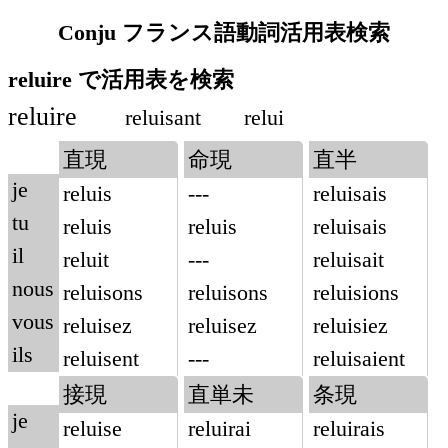
Conju フランス語動詞活用表検索
reluire で活用表を検索
reluire
reluisant
relui
直現
命現
直半
je
reluis
---
reluisais
tu
reluis
reluis
reluisais
il
reluit
---
reluisait
nous
reluisons
reluisons
reluisions
vous
reluisez
reluisez
reluisiez
ils
reluisent
---
reluisaient
接現
直単未
条現
je
reluise
reluirai
reluirais