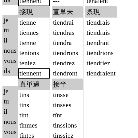
tiennent
---
tenaient
接現
直単未
条現
je
tienne
tiendrai
tiendrais
tu
tiennes
tiendras
tiendrais
il
tienne
tiendra
tiendrait
nous
tenions
tiendrons
tiendrions
vous
teniez
tiendrez
tiendriez
ils
tiennent
tiendront
tiendraient
直単過
接半
je
tins
tinsse
tu
tins
tinsses
il
tint
tînt
nous
tînmes
tinssions
vous
tîntes
tinssiez