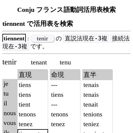
Conju フランス語動詞活用表検索
tiennent で活用表を検索
直説法現在-3複
接続法
tiennent
:
tenir
の
現在-3複
です。
tenir
tenant
tenu
直現
命現
直半
je
tiens
---
tenais
tu
tiens
tiens
tenais
il
tient
---
tenait
nous
tenons
tenons
tenions
vous
tenez
tenez
teniez
ils