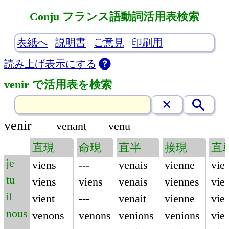
Conju フランス語動詞活用表検索
表紙へ
説明書
ご意見
印刷用
読み上げ表示にする
venir で活用表を検索
venir
venant
venu
直現
命現
直半
接現
直
je
viens
---
venais
vienne
vie
tu
viens
viens
venais
viennes
vie
il
vient
---
venait
vienne
vie
nous
venons
venons
venions
venions
vie