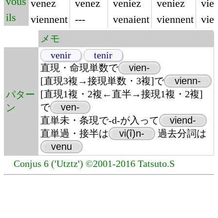
vous
venez
venez
veniez
veniez
vie
ils
viennent
---
venaient
viennent
vie
メモ
venir
tenir
直現・命現単数で
vien-
[直現3複→接現単数・3複]で
vienn-
[直現1複・2複←直半→接現1複・2複]
パター
で
ven-
ン
直単未・条現で-d-が入って
viend-
直単過・接半は
vi(î)n-
過去分詞は
venu
Conjus 6 ('Utztz') ©2001-2016 Tatsuto.S